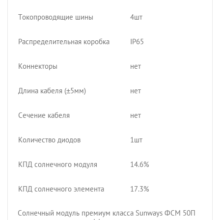
Токопроводящие шины
4шт
Распределительная коробка
IP65
Коннекторы
нет
Длина кабеля (±5мм)
нет
Сечение кабеля
нет
Количество диодов
1шт
КПД солнечного модуля
14.6%
КПД солнечного элемента
17.3%
Солнечный модуль премиум класса Sunways ФСМ 50П