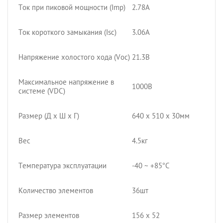
Ток при пиковой мощности (Imp)
2.78А
Ток короткого замыкания (Isc)
3.06А
Напряжение холостого хода (Voc)
21.3В
Максимальное напряжение в
1000В
системе (VDC)
Размер (Д х Ш х Г)
640 x 510 x 30мм
Вес
4.5кг
Температура эксплуатации
-40 ~ +85°С
Количество элементов
36шт
Размер элементов
156 х 52